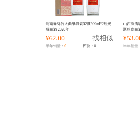
剑南春绵竹大曲纸袋装52度500ml*2瓶光
山西汾酒玻
瓶白酒 2020年
瓶粮食白
¥62.00
找相似
¥53.0
半年销量：
0
|
评价：0
半年销量