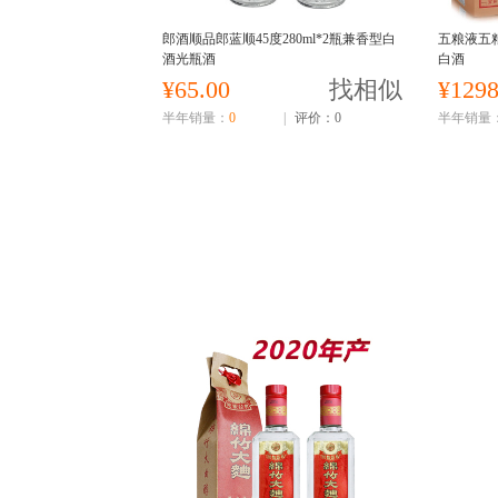
郎酒顺品郎蓝顺45度280ml*2瓶兼香型白
五粮液五粮
酒光瓶酒
白酒
¥65.00
找相似
¥1298
半年销量：
0
|
评价：0
半年销量