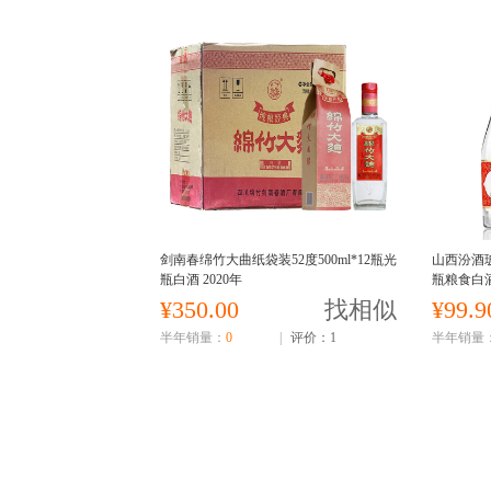
剑南春绵竹大曲纸袋装52度500ml*12瓶光
山西汾酒玻
瓶白酒 2020年
瓶粮食白
¥350.00
找相似
¥99.9
半年销量：
0
|
评价：1
半年销量