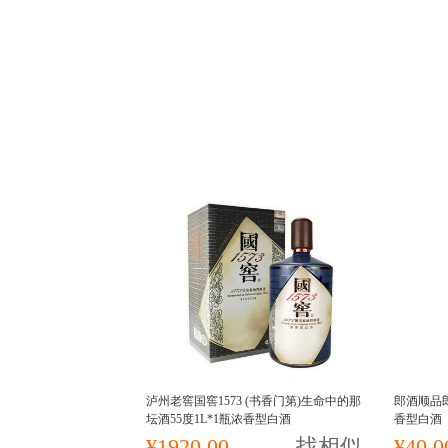
泸州老窖国窖1573 (书香门第)生命中的那
郎酒顺品郎
坛酒55度1L*1瓶浓香型白酒
香型白酒
¥1920.00
找相似
¥40.0