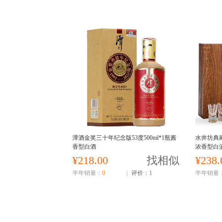
潭酒金奖三十年纪念版53度500ml*1瓶酱
水井坊典藏
香型白酒
浓香型白
¥218.00
找相似
¥238.
半年销量：
0
|
评价：1
半年销量