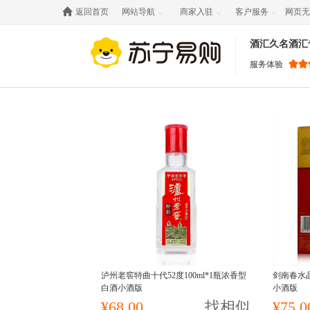

返回首页
网站导航
商家入驻
客户服务
网页无



酒汇久名酒汇
服务体验
泸州老窖特曲十代52度100ml*1瓶浓香型
剑南春水晶
白酒小酒版
小酒版
¥68.00
找相似
¥75.0