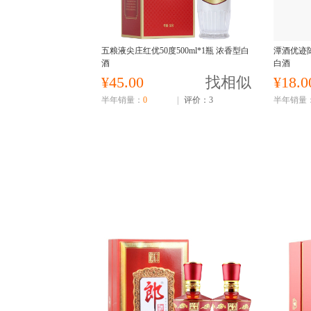
五粮液尖庄红优50度500ml*1瓶 浓香型白
潭酒优迹陈
酒
白酒
¥45.00
找相似
¥18.0
半年销量：
0
|
评价：3
半年销量