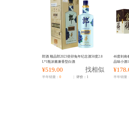
郎酒 顺品郎2023癸卯兔年纪念酒50度2.8
46度剑南
L*1瓶浓酱兼香型白酒
品味小酒1
¥519.00
找相似
¥178.
半年销量：
0
|
评价：1
半年销量