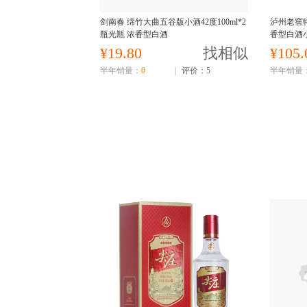
剑南春 绵竹大曲五谷版小酒42度100ml*2
泸州老窖特
瓶光瓶 浓香型白酒
香型白酒
¥19.80
找相似
¥105.
半年销量：
0
|
评价：5
半年销量