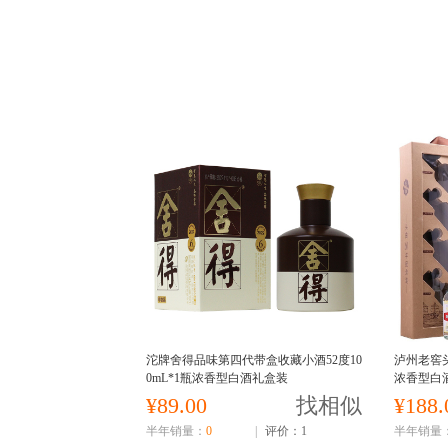
沱牌舍得品味第四代带盒收藏小酒52度10
泸州老窖头
0mL*1瓶浓香型白酒礼盒装
浓香型白
¥89.00
找相似
¥188.
半年销量：
0
|
评价：1
半年销量