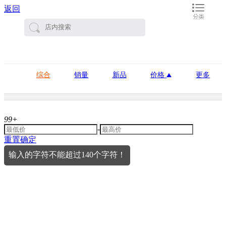
返回
综合
销量
新品
价格
更多
99+
-
重置
确定
输入的字符不能超过140个字符！