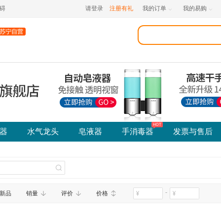
碍
请登录
注册有礼
我的订单
我的易购


器
水气龙头
皂液器
手消毒器
发票与售后
-
新品
销量
评价
价格