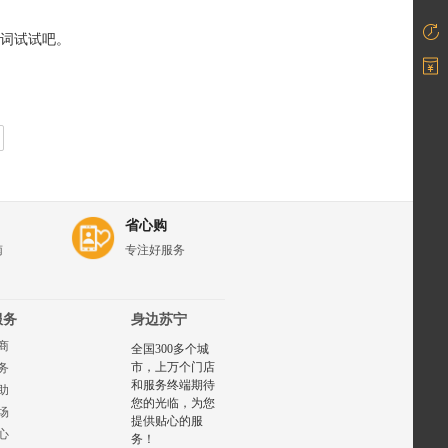
词试试吧。
省心购
南
专注好服务
服务
身边苏宁
商
全国300多个城
市，上万个门店
务
和服务终端期待
助
您的光临，为您
场
提供贴心的服
心
务！