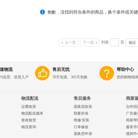
抱歉，没找到符合条件的商品，换个条件或关键
到第
页
上一页
下一页
确定
速物流
售后无忧
帮助中心
约送货、送货入户
30天包退、365天包换
您的购物指
物流配送
售后服务
商家
运费政策
退换货政策
合作招
物流配送服务
我要价保
广告服
签收验货
维修/安装
商家帮
物流查询
订单修改
服务市
退换货申请
规则中