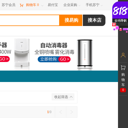
苏宁会员

购物车
0
易付宝
企业采购
手机苏宁



购
物
车
0
收起筛选
1
/0