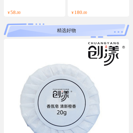
雾+薄荷精华油+清爽舒缓膏
+紫草膏)(计价单位:套)
58.
180.
¥
00
¥
00
精选好物