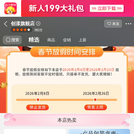
创漾旗舰店
3
粉丝
精选
商品
促销
上新
本店热卖