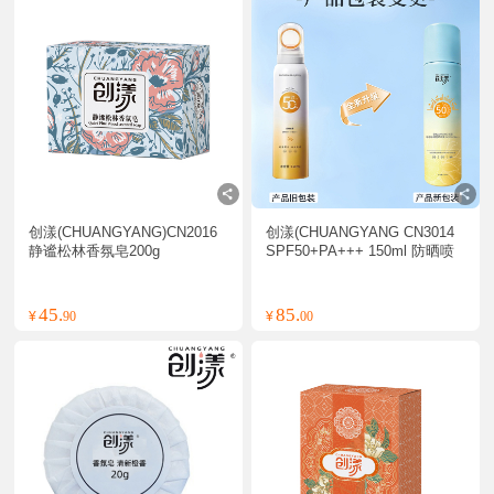
创漾(CHUANGYANG)CN2016
创漾(CHUANGYANG CN3014 
静谧松林香氛皂200g
SPF50+PA+++ 150ml 防晒喷
雾1.00支/瓶(计价单位:瓶)
45.
85.
¥
90
¥
00