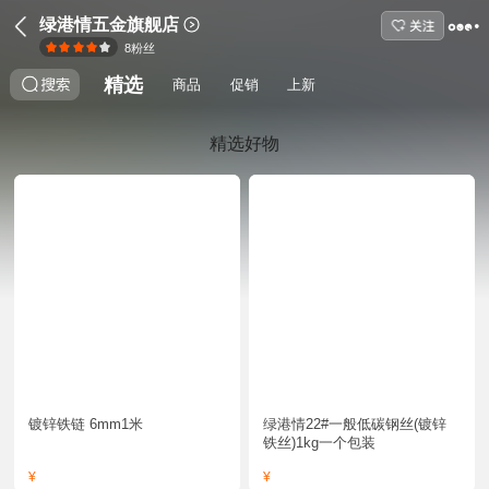
绿港情五金旗舰店
8
粉丝
精选
商品
促销
上新
精选好物
镀锌铁链 6mm1米
绿港情22#一般低碳钢丝(镀锌
铁丝)1kg一个包装
¥
¥