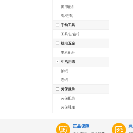
窗用配件
绳/链/钩
手动工具
工具包/箱/车
机电五金
电机配件
生活用纸
抽纸
卷纸
劳保服饰
劳保配饰
劳保鞋服
正品保障
急