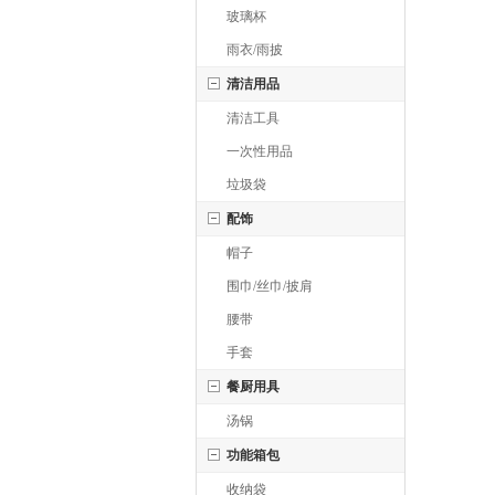
玻璃杯
雨衣/雨披
清洁用品
清洁工具
一次性用品
垃圾袋
配饰
帽子
围巾/丝巾/披肩
腰带
手套
餐厨用具
汤锅
功能箱包
收纳袋