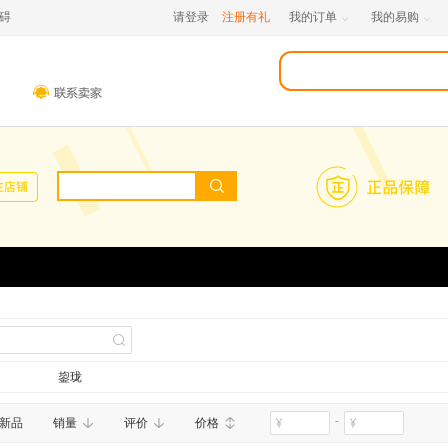
碍
请登录
注册有礼
我的订单
我的易购


鋆珑
-
新品
销量
评价
价格