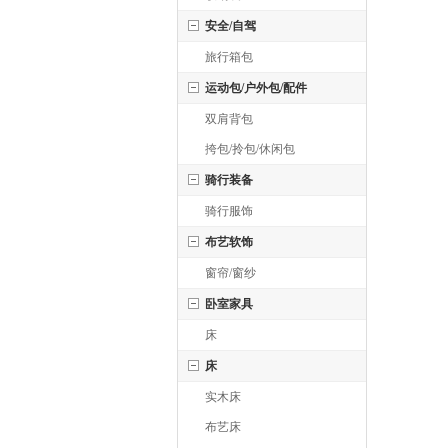
安全/自驾
旅行箱包
运动包/户外包/配件
双肩背包
挎包/拎包/休闲包
骑行装备
骑行服饰
布艺软饰
窗帘/窗纱
卧室家具
床
床
实木床
布艺床