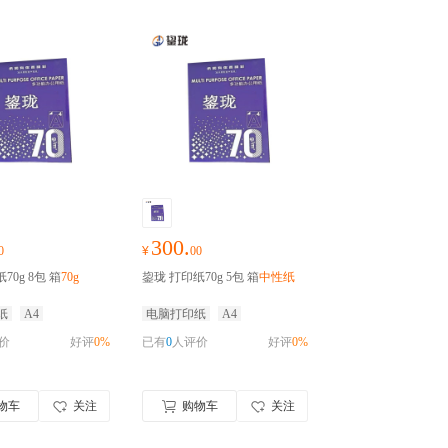
300.
0
¥
00
70g 8包 箱
70g
鋆珑 打印纸70g 5包 箱
中性纸
纸
A4
电脑打印纸
A4
价
好评
0%
已有
0
人评价
好评
0%
物车
关注
购物车
关注