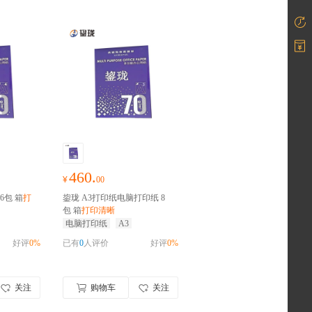
460.
¥
00
6包 箱
打
鋆珑 A3打印纸电脑打印纸 8
包 箱
打印清晰
电脑打印纸
A3
好评
0%
已有
0
人评价
好评
0%
关注
购物车
关注