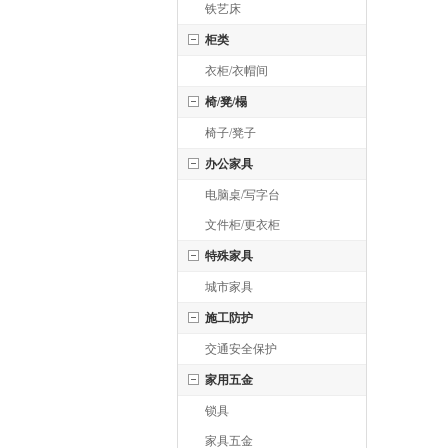
铁艺床
柜类
衣柜/衣帽间
椅/凳/榻
椅子/凳子
办公家具
电脑桌/写字台
文件柜/更衣柜
特殊家具
城市家具
施工防护
交通安全保护
家用五金
锁具
家具五金