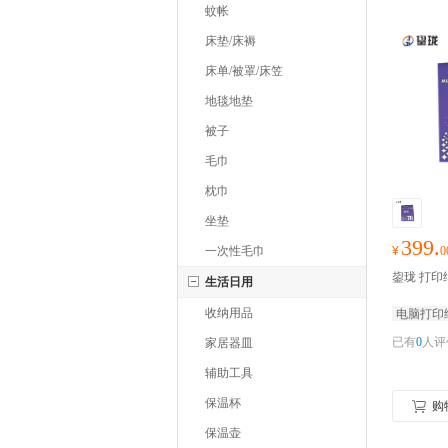
蚊帐
床垫/床褥
床单/被罩/床笠
地毯地垫
被子
毛巾
枕巾
坐垫
399.
一次性毛巾
¥
0
鋆珑 打印纸
生活日用
收纳用品
电脑打印
已有
0
人评
家居器皿
辅助工具
保温杯
购
保温壶