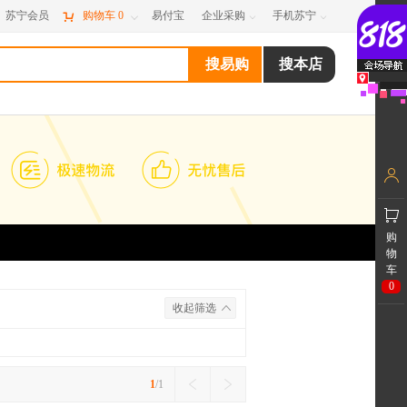
苏宁会员

购物车
0
易付宝
企业采购
手机苏宁



购
物
车
0
收起筛选
1
/1