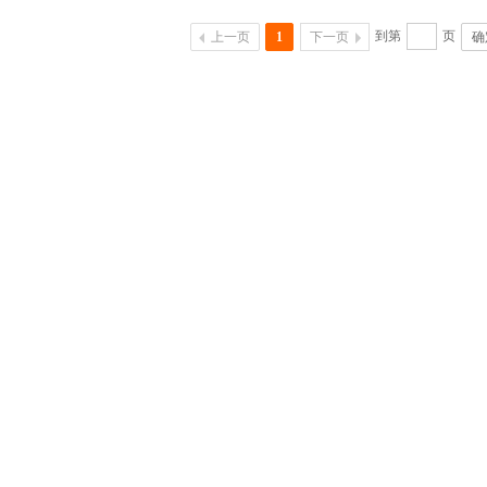
到第
页
上一页
1
下一页
确