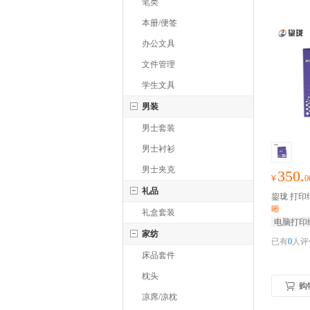
笔类
本册/便签
办公文具
文件管理
学生文具
男装
男士套装
男士衬衫
男士夹克
350.
¥
0
礼品
鋆珑 打印纸
晰
礼盒套装
电脑打印
家纺
已有
0
人评
床品套件
枕头
购
凉席/凉枕