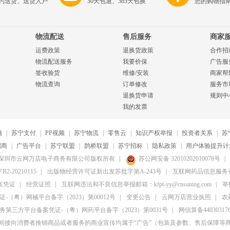
约送货、送货入户
30天包退、365天包换
您的购物指
物流配送
售后服务
商家
运费政策
退换货政策
合作招
物流配送服务
我要价保
广告服
签收验货
维修/安装
商家帮
物流查询
订单修改
服务市
退换货申请
规则中
我的发票
融
|
苏宁支付
|
PP视频
|
苏宁物流
|
零售云
|
知识产权举报
|
投资者关系
|
苏
招商
|
广告平台
|
苏宁联盟
|
鹊桥联盟
|
苏宁招标
|
隐私政策
|
用户体验提升计
20-2026深圳市云网万店电子商务有限公司版权所有
|
苏公网安备 32010202010078号
|
20210115
|
出版物经营许可证新出发苏批字第A-243号
|
互联网药品信息服务资格
案凭证
|
经营证照
|
互联网违法和不良信息举报邮箱：kfpt-yy@cnsuning.com
|
举报
（粤）网械平台备字（2023）第00012号
|
变更公告
|
云网万店营业执照
|
农
第三方平台备案凭证-（粤）网药平台备字（2023）第0031号
|
网信算备4403031764
间接向消费者推销商品或者服务的商业宣传均属于“广告”（包装及参数、售后保障等