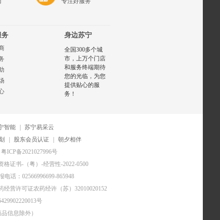
南
专注好服务
服务
身边苏宁
商
全国300多个城
市，上万个门店
务
和服务终端期待
助
您的光临，为您
场
提供贴心的服
心
务！
宁智能
|
苏宁易采云
划
|
股东会员认证
|
朝夕相伴
粤ICP备2021027996号
证书-（粤）-经营性-2022-0500
电话：02566996699-865948
药经营许可证农药经许（苏）32010020152
29902220013号
商品信息除外）