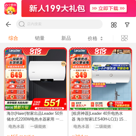
综合
销量
新品
价格
海尔(Haier)智家出品Leader 50升
[租房神器]Leader 40升电热水
储水式2200W电热水器家用 一级
器 海尔智家LES40H-LC(1) 1500
能效节能速热 长效保温租房优
W速热 致密保温层 二级能效
电热水器
一级能效
电热水器
二级能效
选 NQ3
41-50升
21-40升