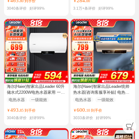
465.
284.
¥
80 到手价
¥
00
3040
条评价
好评
99%
3.1万+
条评价
好评
99%
海尔(Haier)智家出品Leader 60升
海尔(Haier)智家出品Leader统帅
储水式2200W电热水器家用 一级
热水器[咨询客服享补贴] 电热水
能效节能速热 长效保温租房优
器60升LD5S一级能效出租房家用
电热水器
一级能效
电热水器
一级能效
选 NQ3
小尺寸
51-60升
51-60升
493.
600.
¥
85 到手价
¥
10 到手价
3040
条评价
好评
99%
3033
条评价
好评
99%