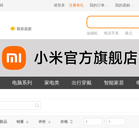
碍
请登录
注册有礼
我的订单
我的易购


油烟机
电话手表
吸尘
电脑系列
家电类
出行穿戴
智能家居
-
新品
销量
评价
价格