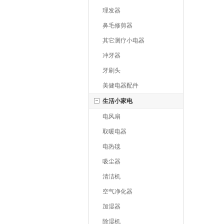
理发器
鼻毛修剪器
其它测疗小电器
冲牙器
牙刷头
美健电器配件
生活小家电
电风扇
取暖电器
电热毯
吸尘器
清洁机
空气净化器
加湿器
除湿机