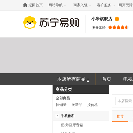

返回首页
网站导航
商家入驻
客户服务
网页无障



小米旗舰店
服务体验
本店所有商品
首页
电视
商品分类
耳机音箱
全部商品
按销量
按新品
按价格
手机配件
推荐
便携/蓝牙音箱