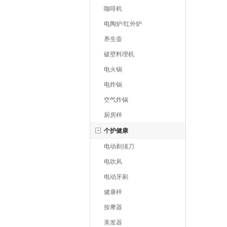
咖啡机
电陶炉/红外炉
养生壶
破壁料理机
电火锅
电炸锅
空气炸锅
厨房秤
个护健康
电动剃须刀
电吹风
电动牙刷
健康秤
按摩器
美发器