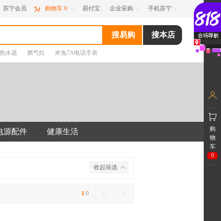
苏宁会员

购物车
0
易付宝
企业采购
手机苏宁



热水器
燃气灶
米兔7A电话手表
购
电源配件
健康生活
物
车
0
收起筛选
1
/0