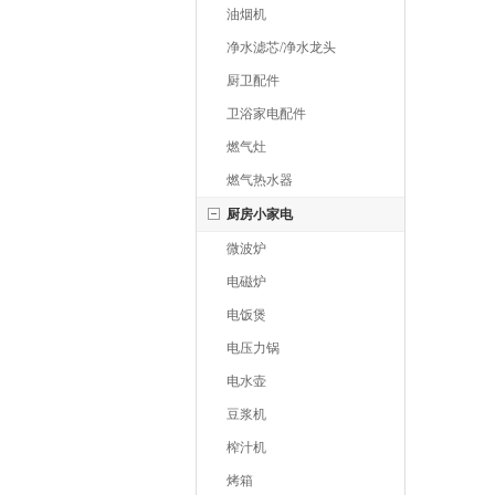
油烟机
净水滤芯/净水龙头
厨卫配件
卫浴家电配件
燃气灶
燃气热水器
厨房小家电
微波炉
电磁炉
电饭煲
电压力锅
电水壶
豆浆机
榨汁机
烤箱