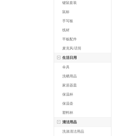
键鼠套装
鼠标
手写板
线材
平板配件
麦克风/话筒
生活日用
伞具
洗晒用品
家居器皿
保温杯
保温壶
塑料杯
清洁用品
洗涤清洁用品