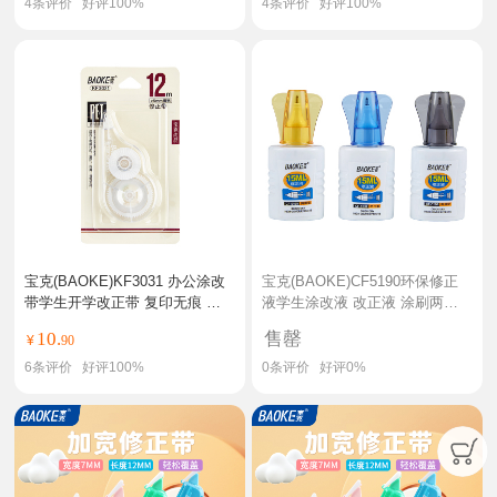
4
条评价
好评
100%
4
条评价
好评
100%
宝克(BAOKE)KF3031 办公涂改
宝克(BAOKE)CF5190环保修正
带学生开学改正带 复印无痕 修
液学生涂改液 改正液 涂刷两用
正带12米 5卡
型 15ml/支 2支装
10.
售罄
¥
90
6
条评价
好评
100%
0
条评价
好评
0%