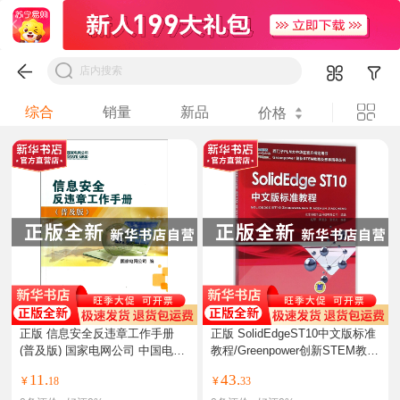
综合
销量
新品
价格
正版 信息安全反违章工作手册
正版 SolidEdgeST10中文版标准
(普及版) 国家电网公司 中国电
教程/Greenpower创新STEM教育
力 97
及赛
11.
43.
¥
18
¥
33