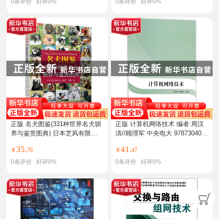
0
条评价
好评
0%
0
条评价
好评
0%
正版 名犬图鉴(331种世界名犬驯
正版 计算机网络技术 编者:周汉
养与鉴赏图典) 日本芝风有限公
清//顾理军 中央电大 978730408
司|
80
35.
41.
¥
76
¥
47
0
条评价
好评
0%
0
条评价
好评
0%