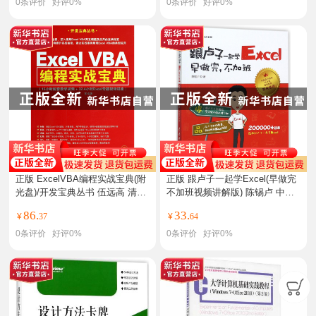
0
条评价
好评
0%
0
条评价
好评
0%
正版 ExcelVBA编程实战宝典(附
正版 跟卢子一起学Excel(早做完
光盘)/开发宝典丛书 伍远高 清华
不加班视频讲解版) 陈锡卢 中国
大
水
86.
33.
¥
37
¥
64
0
条评价
好评
0%
0
条评价
好评
0%