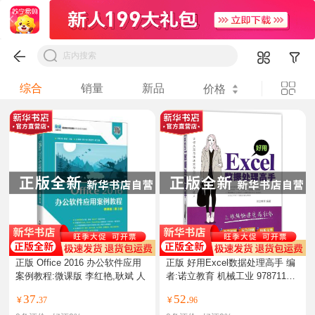
综合
销量
新品
价格
正版 Office 2016 办公软件应用
正版 好用Excel数据处理高手 编
案例教程:微课版 李红艳,耿斌 人
者:诺立教育 机械工业 97871115
86
37.
52.
¥
37
¥
96