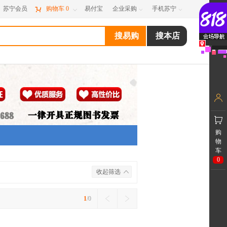
苏宁会员

购物车
0
易付宝
企业采购
手机苏宁



购
物
车
0
收起筛选
1
/0