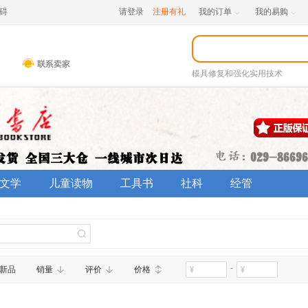
碍
请登录
注册有礼
我的订单
我的易购


模具修复和强化实用技术
文学
儿童读物
工具书
社科
经管
-
新品
销量
评价
价格