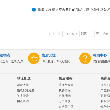
抱歉，没找到符合条件的商品，换个条件或关键
到第
页
上一页
下一页
确定
速物流
售后无忧
帮助中心
约送货、送货入户
30天包退、365天包换
您的购物指
物流配送
售后服务
商家
运费政策
退换货政策
合作招
物流配送服务
我要价保
广告服
签收验货
维修/安装
商家帮
物流查询
订单修改
服务市
退换货申请
规则中