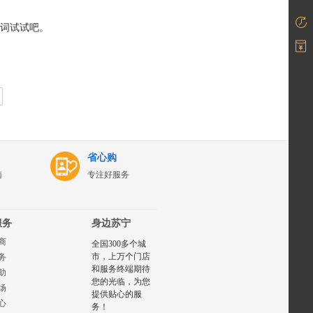
词试试吧。
省心购
南
专注好服务
服务
身边苏宁
商
全国300多个城
市，上万个门店
务
和服务终端期待
助
您的光临，为您
场
提供贴心的服
心
务！