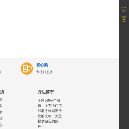
省心购
南
专注好服务
服务
身边苏宁
商
全国300多个城
市，上万个门店
务
和服务终端期待
助
您的光临，为您
场
提供贴心的服
心
务！