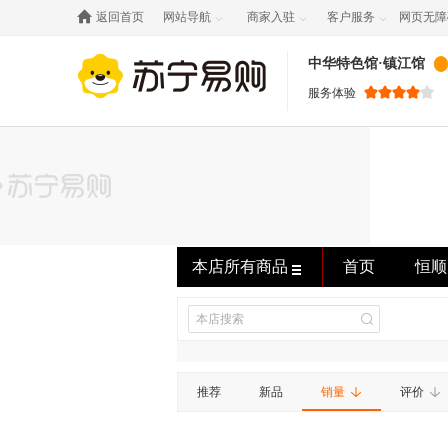

返回首页
网站导航
商家入驻
客户服务
网页无障



中华特色馆·镇江馆
服务体验
本店所有商品
首页
恒顺
推荐
新品
销量
评价