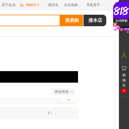
苏宁会员

购物车
0
易付宝
企业采购
手机苏宁



购
物
车
0
收起筛选
1
/1