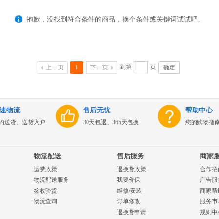
抱歉，没找到符合条件的商品，换个条件或关键词试试吧。
到第
页
上一页
1
下一页
确定
速物流
售后无忧
帮助中心
约送货、送货入户
30天包退、365天包换
您的购物指
物流配送
售后服务
商家
运费政策
退换货政策
合作招
物流配送服务
我要价保
广告服
签收验货
维修/安装
商家帮
物流查询
订单修改
服务市
退换货申请
规则中