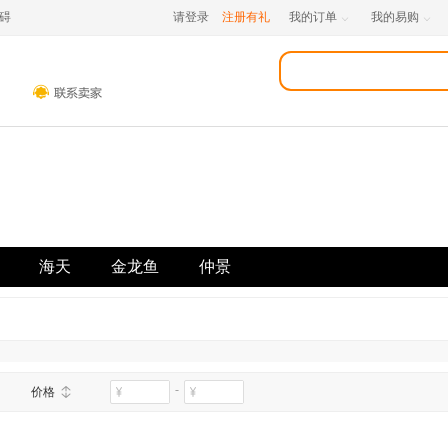
碍
请登录
注册有礼
我的订单
我的易购


海天
金龙鱼
仲景
-
价格