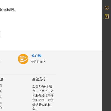
词试试吧。
省心购
南
专注好服务
服务
身边苏宁
商
全国300多个城
市，上万个门店
务
和服务终端期待
助
您的光临，为您
场
提供贴心的服
心
务！