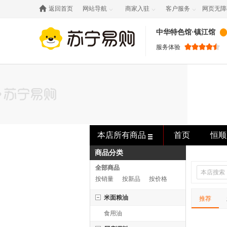

返回首页
网站导航
商家入驻
客户服务
网页无障



中华特色馆·镇江馆
服务体验
本店所有商品
首页
恒顺
商品分类
全部商品
按销量
按新品
按价格
米面粮油
推荐
食用油