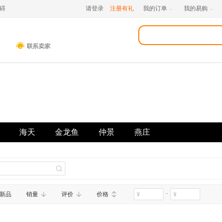
碍
请登录
注册有礼
我的订单
我的易购


海天
金龙鱼
仲景
燕庄
-
新品
销量
评价
价格