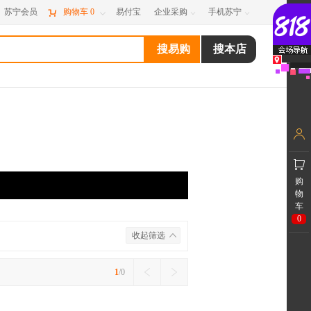
苏宁会员

购物车
0
易付宝
企业采购
手机苏宁



购
物
车
0
收起筛选
1
/0