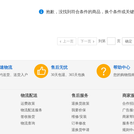
抱歉，没找到符合条件的商品，换个条件或关键
到第
页
上一页
下一页
确定
速物流
售后无忧
帮助中心
约送货、送货入户
30天包退、365天包换
您的购物指
物流配送
售后服务
商家
运费政策
退换货政策
合作招
物流配送服务
我要价保
广告服
签收验货
维修/安装
商家帮
物流查询
订单修改
服务市
退换货申请
规则中