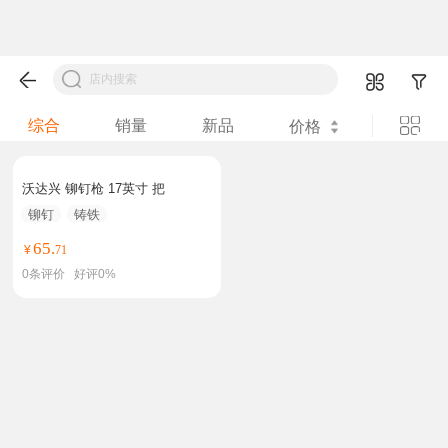
综合
销量
新品
价格
沃达兴 铆钉枪 17英寸 把
铆钉
铸铁
65.
¥
71
0
条评价
好评
0%